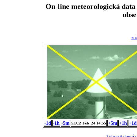
On-line meteorologická da
obs
© Ú
-1d
-1h
-5m
+5m
+1h
+1d
SECZ Feb_24 14:55
Zobrazit denní 