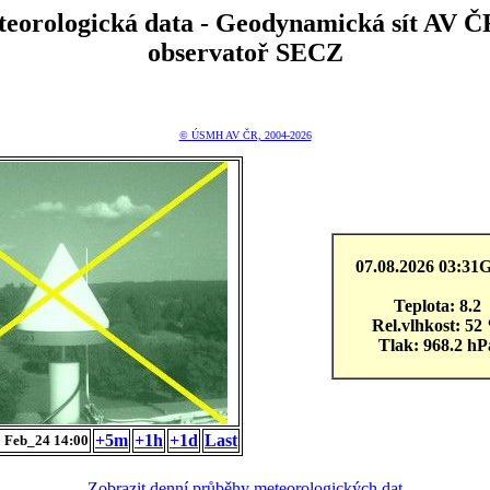
teorologická data - Geodynamická sít A
observatoř SECZ
© ÚSMH AV ČR, 2004-2026
07.08.2026 03:3
Teplota: 8.2
Rel.vlhkost: 52
Tlak: 968.2 hP
+5m
+1h
+1d
Last
 Feb_24 14:00
Zobrazit denní průběhy meteorologických dat