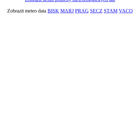
Zobrazit meteo data
BISK
MARJ
PRAG
SECZ
STAM
VACO