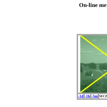
On-line me
-1d
-1h
-5m
SECZ