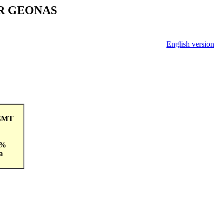
V ČR GEONAS
English version
1GMT
 %
a