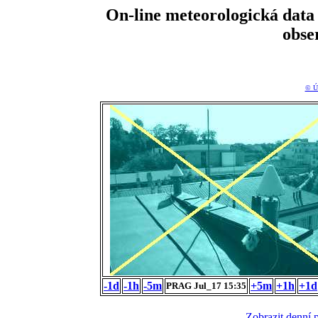
On-line meteorologická da
obse
© Ú
-1d
-1h
-5m
+5m
+1h
+1d
PRAG Jul_17 15:35
Zobrazit denní 