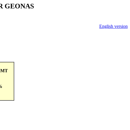
V ČR GEONAS
English version
2GMT
 %