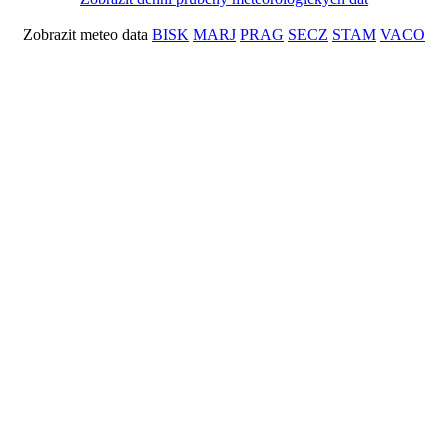
Zobrazit meteo data
BISK
MARJ
PRAG
SECZ
STAM
VACO