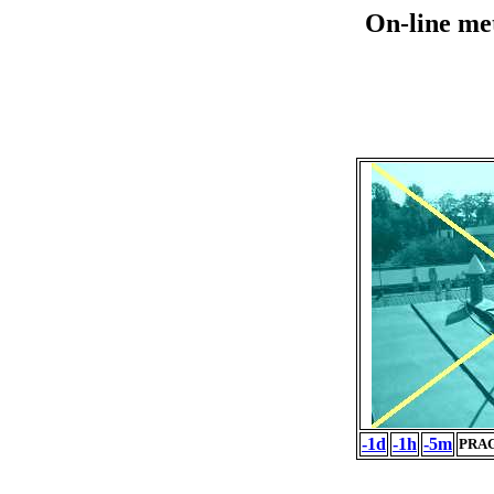
On-line me
-1d
-1h
-5m
PRAG