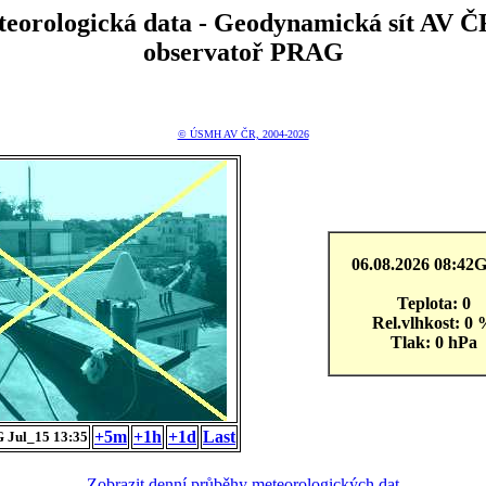
teorologická data - Geodynamická sít A
observatoř PRAG
© ÚSMH AV ČR, 2004-2026
06.08.2026 08:4
Teplota: 0
Rel.vlhkost: 0
Tlak: 0 hPa
+5m
+1h
+1d
Last
 Jul_15 13:35
Zobrazit denní průběhy meteorologických dat