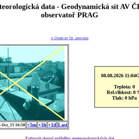
teorologická data - Geodynamická sít A
observatoř PRAG
© ÚSMH AV ČR, 2004-2026
08.08.2026 11:0
Teplota: 0
Rel.vlhkost: 0
Tlak: 0 hPa
+5m
+1h
+1d
Last
Oct_15 16:50
Zobrazit denní průběhy meteorologických dat