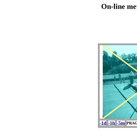
On-line me
-1d
-1h
-5m
PRAG 