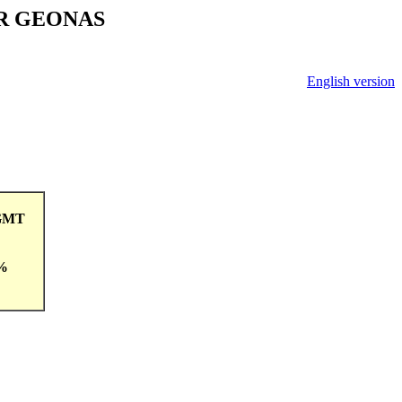
V ČR GEONAS
English version
4GMT
 %