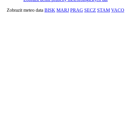
Zobrazit meteo data
BISK
MARJ
PRAG
SECZ
STAM
VACO