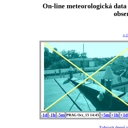
On-line meteorologická da
obse
© Ú
-1d
-1h
-5m
+5m
+1h
+1d
PRAG Oct_15 14:45
Zobrazit denní 