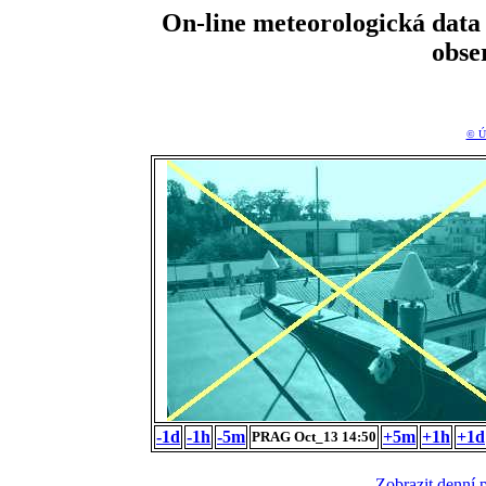
On-line meteorologická da
obse
© Ú
-1d
-1h
-5m
+5m
+1h
+1d
PRAG Oct_13 14:50
Zobrazit denní 