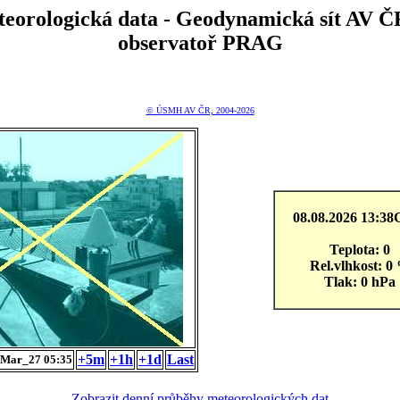
teorologická data - Geodynamická sít A
observatoř PRAG
© ÚSMH AV ČR, 2004-2026
08.08.2026 13:3
Teplota: 0
Rel.vlhkost: 0
Tlak: 0 hPa
+5m
+1h
+1d
Last
Mar_27 05:35
Zobrazit denní průběhy meteorologických dat