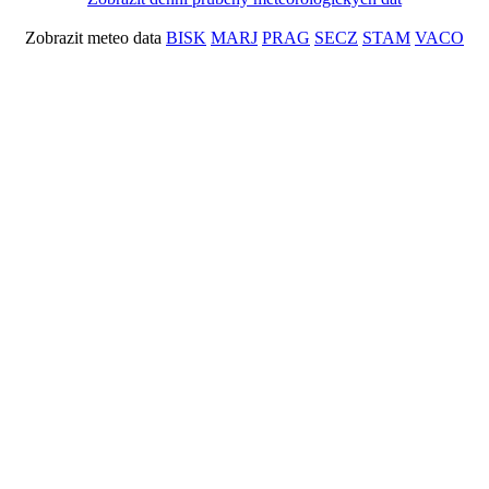
Zobrazit meteo data
BISK
MARJ
PRAG
SECZ
STAM
VACO