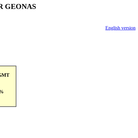
V ČR GEONAS
English version
8GMT
 %