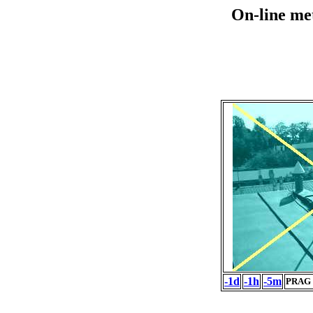
On-line me
-1d
-1h
-5m
PRAG 