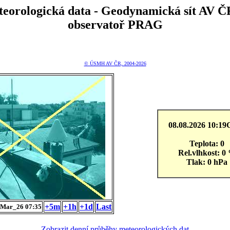
teorologická data - Geodynamická sít A
observatoř PRAG
© ÚSMH AV ČR, 2004-2026
08.08.2026 10:1
Teplota: 0
Rel.vlhkost: 0
Tlak: 0 hPa
+5m
+1h
+1d
Last
Mar_26 07:35
Zobrazit denní průběhy meteorologických dat