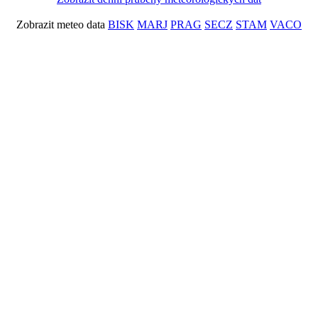
Zobrazit meteo data
BISK
MARJ
PRAG
SECZ
STAM
VACO