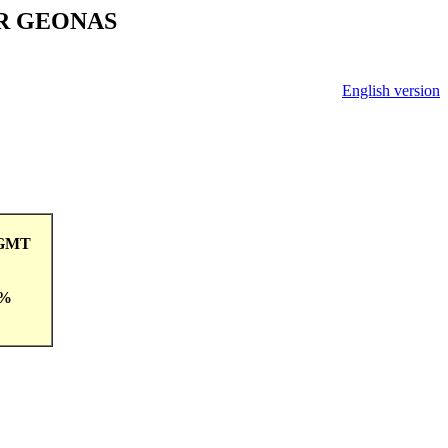
V ČR GEONAS
English version
9GMT
 %