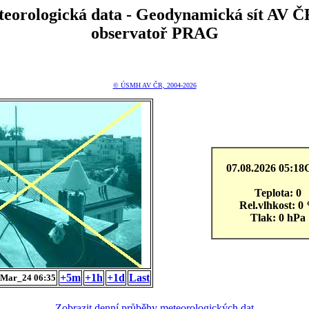
teorologická data - Geodynamická sít A
observatoř PRAG
© ÚSMH AV ČR, 2004-2026
07.08.2026 05:1
Teplota: 0
Rel.vlhkost: 0
Tlak: 0 hPa
+5m
+1h
+1d
Last
Mar_24 06:35
Zobrazit denní průběhy meteorologických dat