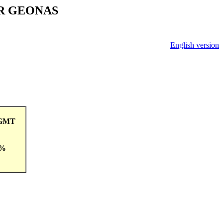
V ČR GEONAS
English version
8GMT
 %