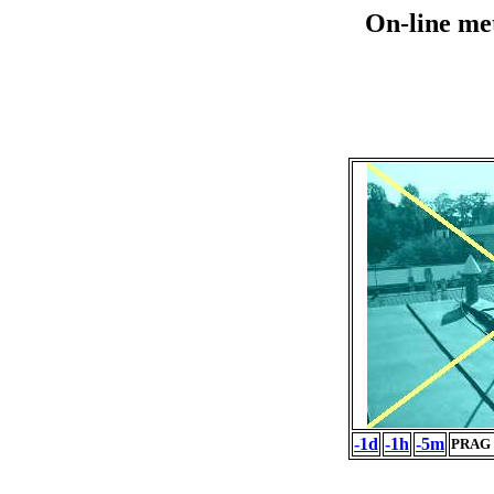
On-line me
-1d
-1h
-5m
PRAG 