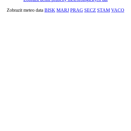
Zobrazit meteo data
BISK
MARJ
PRAG
SECZ
STAM
VACO