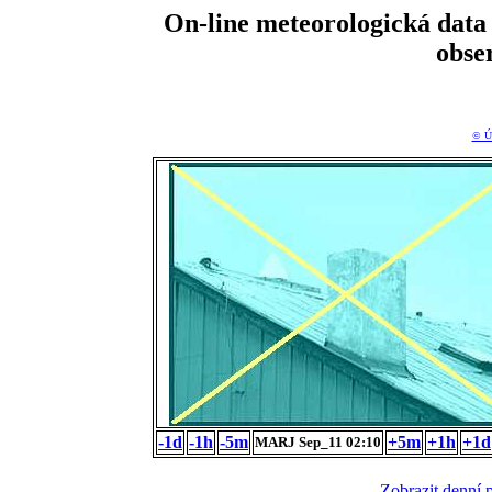
On-line meteorologická da
obse
© Ú
-1d
-1h
-5m
+5m
+1h
+1d
MARJ Sep_11 02:10
Zobrazit denní 