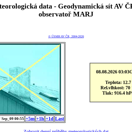
teorologická data - Geodynamická sít A
observatoř MARJ
© ÚSMH AV ČR, 2004-2026
08.08.2026 03:0
Teplota: 12.7
Rel.vlhkost: 70
Tlak: 916.4 hP
+5m
+1h
+1d
Last
Sep_09 00:55
Zobrazit denní průběhy meteorologických dat