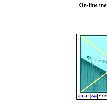
On-line me
-1d
-1h
-5m
MARJ 