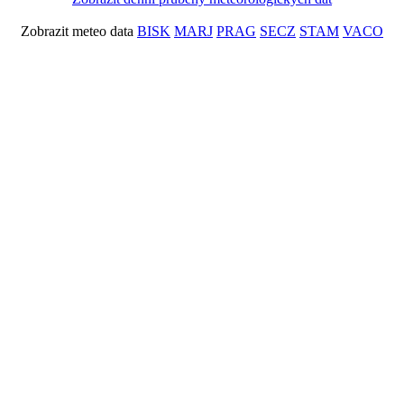
Zobrazit meteo data
BISK
MARJ
PRAG
SECZ
STAM
VACO