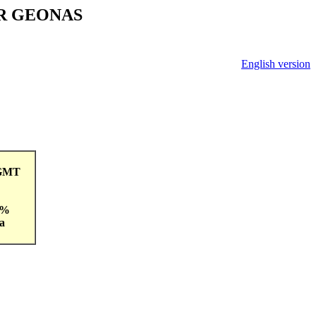
V ČR GEONAS
English version
3GMT
 %
a