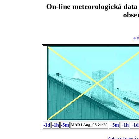
On-line meteorologická da
obse
© Ú
-1d
-1h
-5m
+5m
+1h
+1d
MARJ Aug_05 21:20
Zobrazit denní 