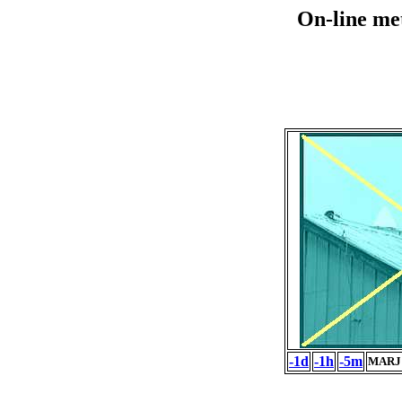
On-line me
-1d
-1h
-5m
MARJ 