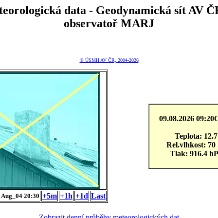
teorologická data - Geodynamická sít A
observatoř MARJ
© ÚSMH AV ČR, 2004-2026
09.08.2026 09:2
Teplota: 12.7
Rel.vlhkost: 7
Tlak: 916.4 h
+5m
+1h
+1d
Last
Aug_04 20:30
Zobrazit denní průběhy meteorologických dat