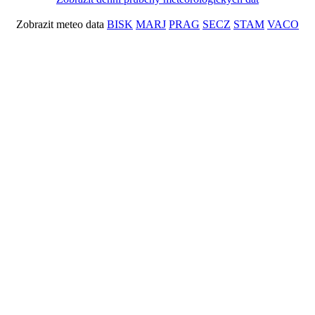
Zobrazit meteo data
BISK
MARJ
PRAG
SECZ
STAM
VACO