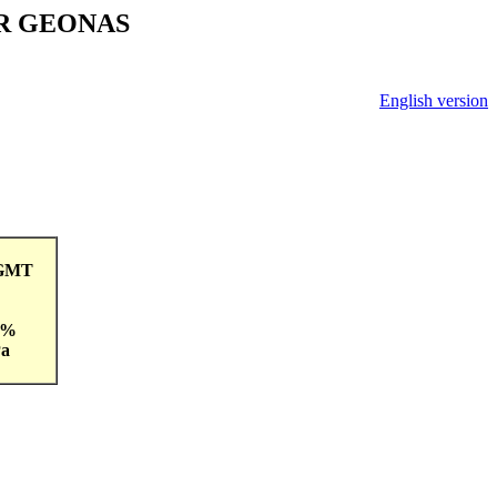
V ČR GEONAS
English version
0GMT
0 %
Pa