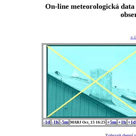
On-line meteorologická da
obse
© Ú
-1d
-1h
-5m
+5m
+1h
+1d
MARJ Oct_15 16:25
Zobrazit denní 