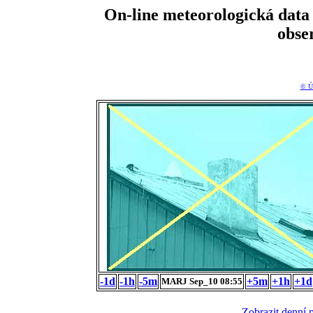
On-line meteorologická da
obse
© Ú
-1d
-1h
-5m
+5m
+1h
+1d
MARJ Sep_10 08:55
Zobrazit denní 