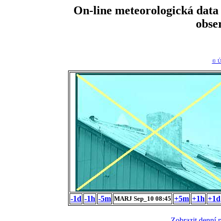
On-line meteorologická da
obse
© Ú
-1d
-1h
-5m
+5m
+1h
+1d
MARJ Sep_10 08:45
Zobrazit denní 