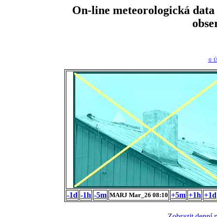
On-line meteorologická da
obse
© Ú
-1d
-1h
-5m
+5m
+1h
+1d
MARJ Mar_26 08:10
Zobrazit denní 