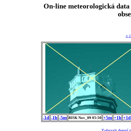
On-line meteorologická da
obs
© Ú
-1d
-1h
-5m
+5m
+1h
+1d
BISK Nov_09 05:50
Zobrazit denní 