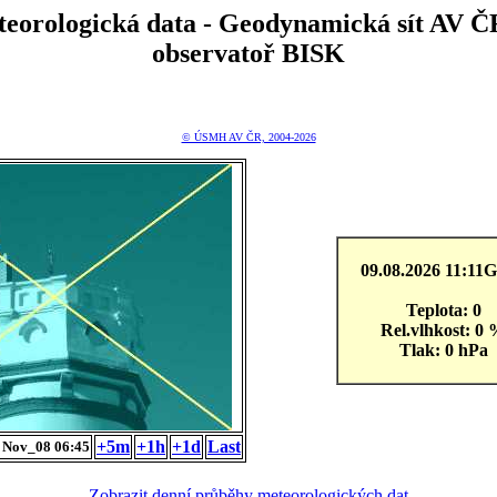
teorologická data - Geodynamická sít A
observatoř BISK
© ÚSMH AV ČR, 2004-2026
09.08.2026 11:1
Teplota: 0
Rel.vlhkost: 0
Tlak: 0 hPa
+5m
+1h
+1d
Last
 Nov_08 06:45
Zobrazit denní průběhy meteorologických dat