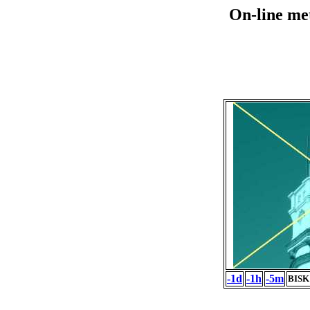
On-line me
-1d
-1h
-5m
BISK