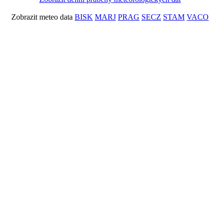
Zobrazit meteo data
BISK
MARJ
PRAG
SECZ
STAM
VACO