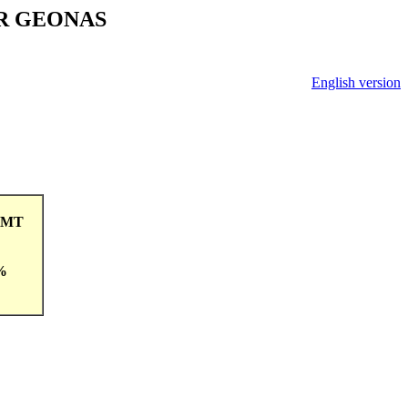
V ČR GEONAS
English version
1GMT
 %