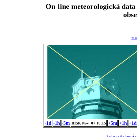
On-line meteorologická da
obs
© Ú
-1d
-1h
-5m
+5m
+1h
+1d
BISK Nov_07 10:15
Zobrazit denní 