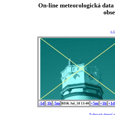
On-line meteorologická da
obs
© Ú
-1d
-1h
-5m
+5m
+1h
+1d
BISK Jul_18 13:40
Zobrazit denní 