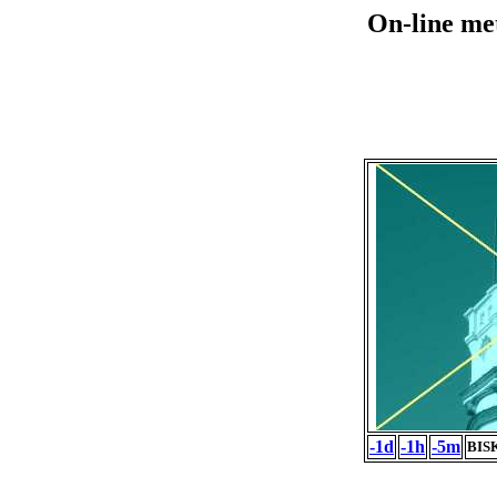
On-line me
-1d
-1h
-5m
BISK