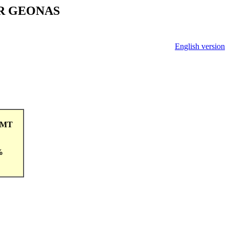
V ČR GEONAS
English version
7GMT
%