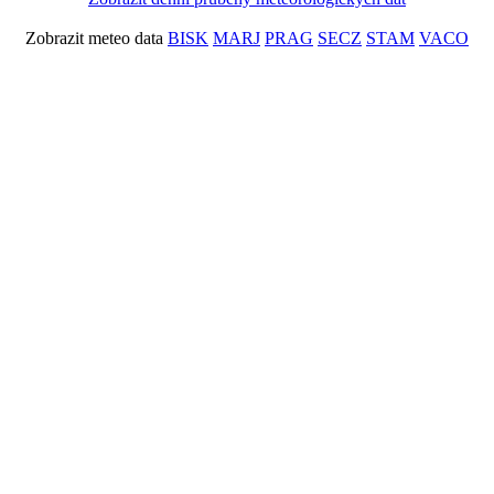
Zobrazit meteo data
BISK
MARJ
PRAG
SECZ
STAM
VACO