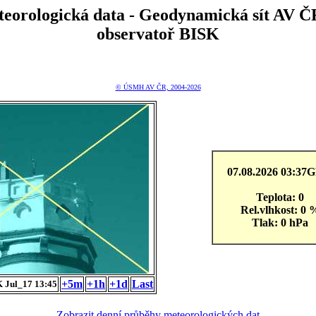
teorologická data - Geodynamická sít A
observatoř BISK
© ÚSMH AV ČR, 2004-2026
07.08.2026 03:3
Teplota: 0
Rel.vlhkost: 0 
Tlak: 0 hPa
+5m
+1h
+1d
Last
 Jul_17 13:45
Zobrazit denní průběhy meteorologických dat