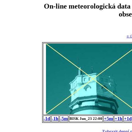
On-line meteorologická da
obs
© Ú
-1d
-1h
-5m
+5m
+1h
+1d
BISK Jun_23 22:00
Zobrazit denní 