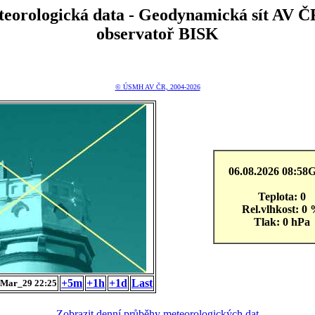
teorologická data - Geodynamická sít A
observatoř BISK
© ÚSMH AV ČR, 2004-2026
06.08.2026 08:5
Teplota: 0
Rel.vlhkost: 0
Tlak: 0 hPa
+5m
+1h
+1d
Last
Mar_29 22:25
Zobrazit denní průběhy meteorologických dat