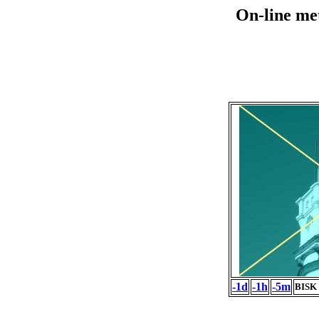
On-line me
-1d
-1h
-5m
BISK 