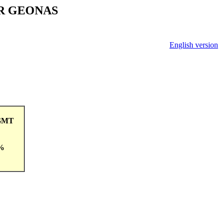
V ČR GEONAS
English version
8GMT
 %