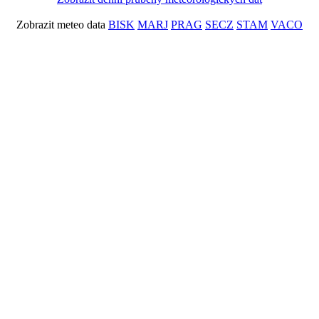
Zobrazit meteo data
BISK
MARJ
PRAG
SECZ
STAM
VACO