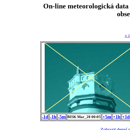
On-line meteorologická da
obs
© Ú
-1d
-1h
-5m
+5m
+1h
+1d
BISK Mar_28 00:05
Zobrazit denní 