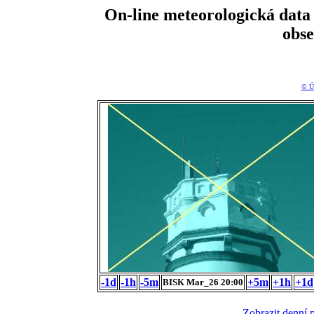
On-line meteorologická da
obs
© Ú
-1d
-1h
-5m
+5m
+1h
+1d
BISK Mar_26 20:00
Zobrazit denní 