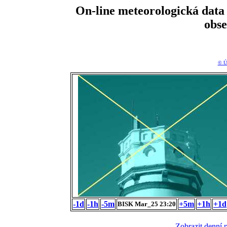
On-line meteorologická da
obs
© Ú
-1d
-1h
-5m
+5m
+1h
+1d
BISK Mar_25 23:20
Zobrazit denní 