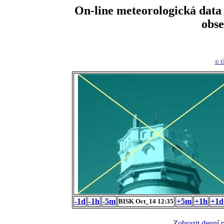
On-line meteorologická da
obs
© Ú
-1d
-1h
-5m
+5m
+1h
+1d
BISK Oct_14 12:35
Zobrazit denní 