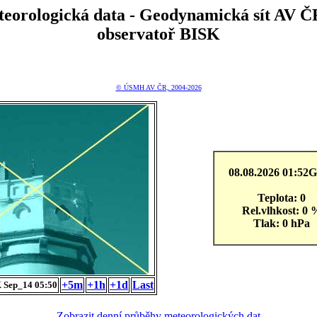
teorologická data - Geodynamická sít A
observatoř BISK
© ÚSMH AV ČR, 2004-2026
08.08.2026 01:5
Teplota: 0
Rel.vlhkost: 0 
Tlak: 0 hPa
+5m
+1h
+1d
Last
 Sep_14 05:50
Zobrazit denní průběhy meteorologických dat