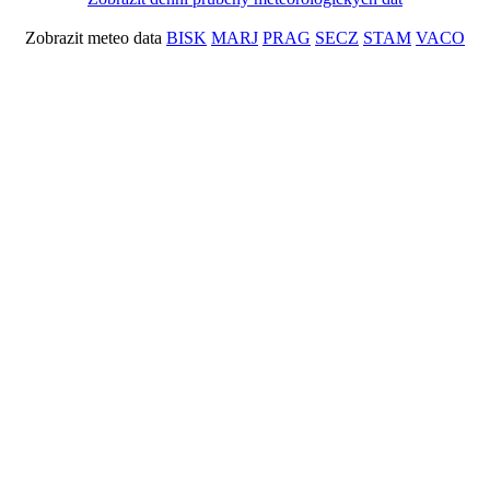
Zobrazit meteo data
BISK
MARJ
PRAG
SECZ
STAM
VACO