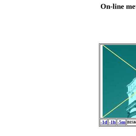
On-line me
-1d
-1h
-5m
BISK