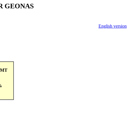
V ČR GEONAS
English version
2GMT
%