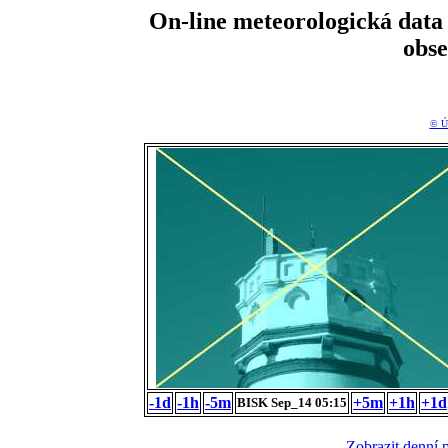
On-line meteorologická da
obs
© Ú
-1d
-1h
-5m
+5m
+1h
+1d
BISK Sep_14 05:15
Zobrazit denní 