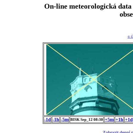
On-line meteorologická da
obs
© Ú
-1d
-1h
-5m
+5m
+1h
+1d
BISK Sep_12 08:30
Zobrazit denní 