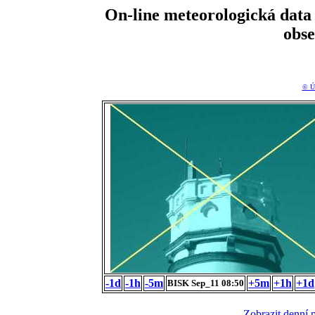
On-line meteorologická da
obs
© Ú
-1d
-1h
-5m
+5m
+1h
+1d
BISK Sep_11 08:50
Zobrazit denní 