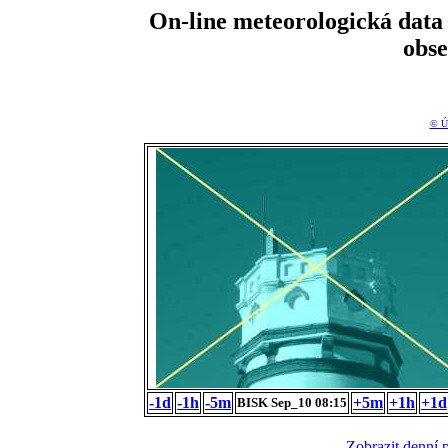
On-line meteorologická da
obs
© Ú
-1d
-1h
-5m
+5m
+1h
+1d
BISK Sep_10 08:15
Zobrazit denní 