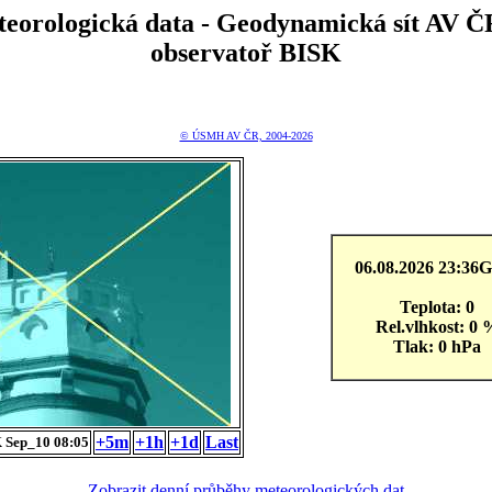
teorologická data - Geodynamická sít A
observatoř BISK
© ÚSMH AV ČR, 2004-2026
06.08.2026 23:3
Teplota: 0
Rel.vlhkost: 0 
Tlak: 0 hPa
+5m
+1h
+1d
Last
 Sep_10 08:05
Zobrazit denní průběhy meteorologických dat