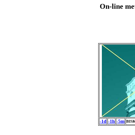
On-line me
-1d
-1h
-5m
BISK