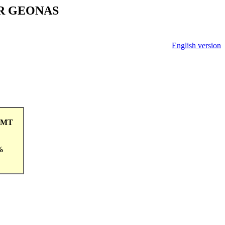
V ČR GEONAS
English version
6GMT
%