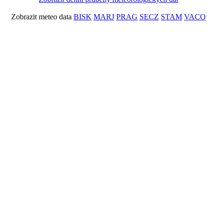
Zobrazit meteo data
BISK
MARJ
PRAG
SECZ
STAM
VACO