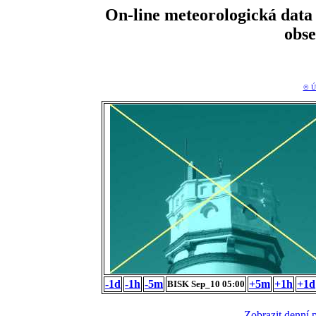
On-line meteorologická da
obs
© Ú
-1d
-1h
-5m
+5m
+1h
+1d
BISK Sep_10 05:00
Zobrazit denní 