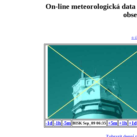
On-line meteorologická da
obs
© Ú
-1d
-1h
-5m
+5m
+1h
+1d
BISK Sep_09 06:35
Zobrazit denní 