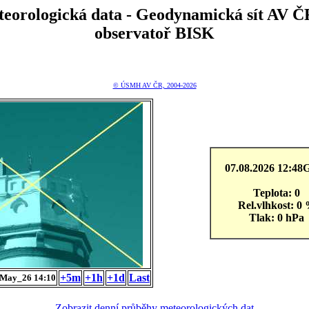
teorologická data - Geodynamická sít A
observatoř BISK
© ÚSMH AV ČR, 2004-2026
07.08.2026 12:4
Teplota: 0
Rel.vlhkost: 0
Tlak: 0 hPa
+5m
+1h
+1d
Last
May_26 14:10
Zobrazit denní průběhy meteorologických dat