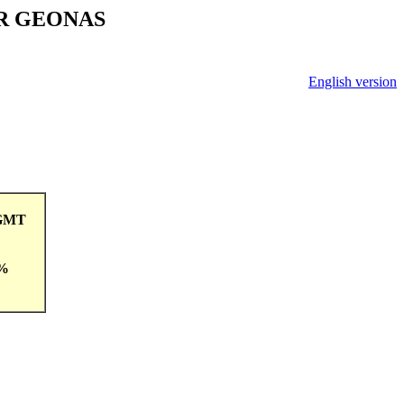
V ČR GEONAS
English version
8GMT
 %