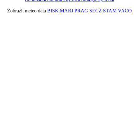
Zobrazit meteo data
BISK
MARJ
PRAG
SECZ
STAM
VACO