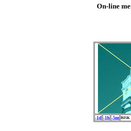
On-line me
-1d
-1h
-5m
BISK 