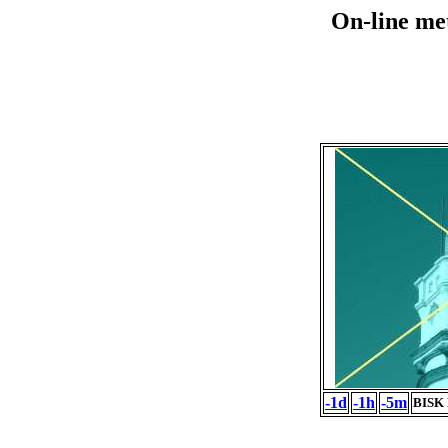
On-line me
-1d
-1h
-5m
BISK 