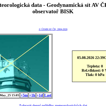
teorologická data - Geodynamická sít A
observatoř BISK
© ÚSMH AV ČR, 2004-2026
05.08.2026 22:3
Teplota: 0
Rel.vlhkost: 0
Tlak: 0 hPa
+5m
+1h
+1d
Last
May_25 15:05
Zobrazit denní průběhy meteorologických dat