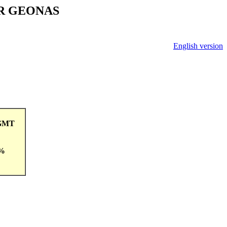
V ČR GEONAS
English version
9GMT
 %