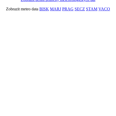
Zobrazit meteo data
BISK
MARJ
PRAG
SECZ
STAM
VACO