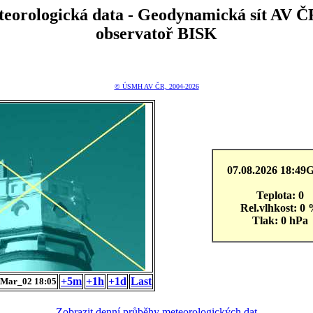
teorologická data - Geodynamická sít A
observatoř BISK
© ÚSMH AV ČR, 2004-2026
07.08.2026 18:4
Teplota: 0
Rel.vlhkost: 0
Tlak: 0 hPa
+5m
+1h
+1d
Last
Mar_02 18:05
Zobrazit denní průběhy meteorologických dat