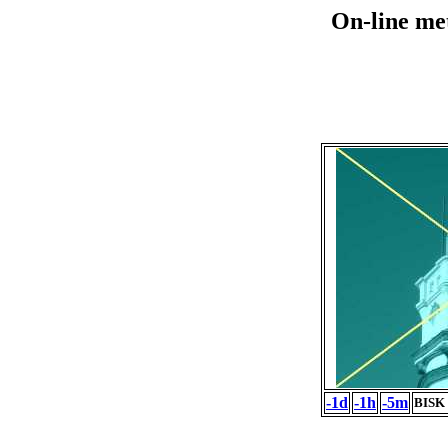
On-line me
-1d
-1h
-5m
BISK 