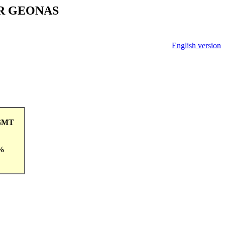
V ČR GEONAS
English version
9GMT
 %