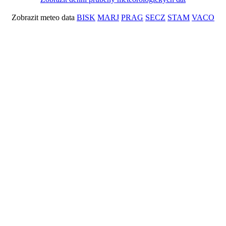
Zobrazit meteo data
BISK
MARJ
PRAG
SECZ
STAM
VACO