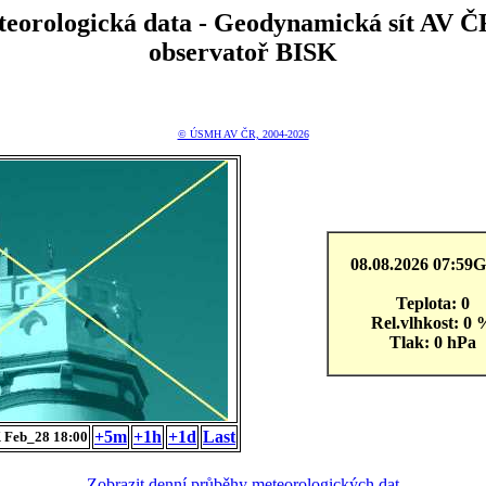
teorologická data - Geodynamická sít A
observatoř BISK
© ÚSMH AV ČR, 2004-2026
08.08.2026 07:5
Teplota: 0
Rel.vlhkost: 0 
Tlak: 0 hPa
+5m
+1h
+1d
Last
 Feb_28 18:00
Zobrazit denní průběhy meteorologických dat