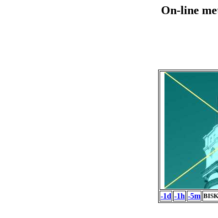
On-line me
-1d
-1h
-5m
BISK