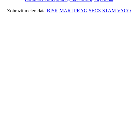
Zobrazit meteo data
BISK
MARJ
PRAG
SECZ
STAM
VACO