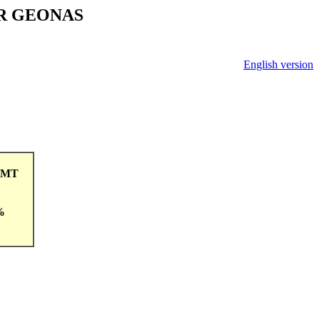
V ČR GEONAS
English version
9GMT
%