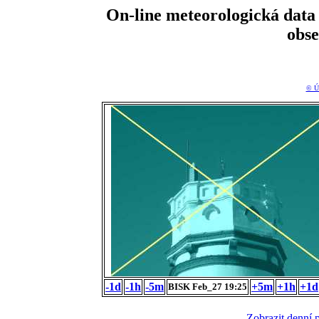
On-line meteorologická da
obs
© Ú
-1d
-1h
-5m
+5m
+1h
+1d
BISK Feb_27 19:25
Zobrazit denní 