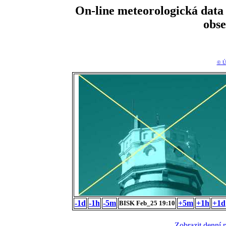
On-line meteorologická da
obs
© Ú
-1d
-1h
-5m
+5m
+1h
+1d
BISK Feb_25 19:10
Zobrazit denní 