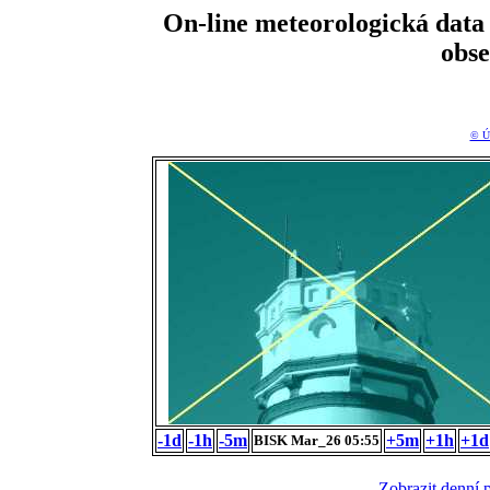
On-line meteorologická da
obs
© Ú
-1d
-1h
-5m
+5m
+1h
+1d
BISK Mar_26 05:55
Zobrazit denní 