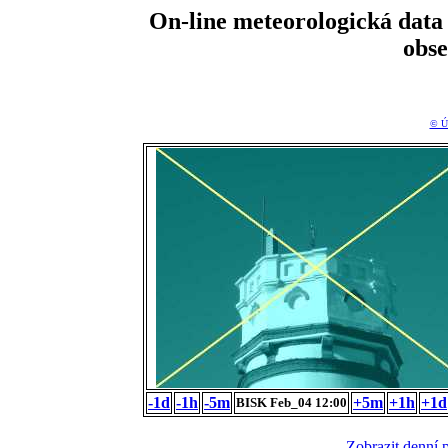
On-line meteorologická da
obs
© Ú
-1d
-1h
-5m
+5m
+1h
+1d
BISK Feb_04 12:00
Zobrazit denní 