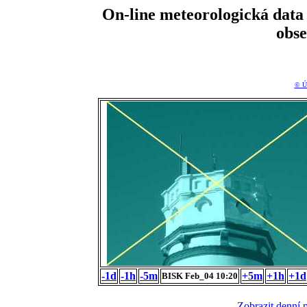
On-line meteorologická da
obs
© Ú
-1d
-1h
-5m
+5m
+1h
+1d
BISK Feb_04 10:20
Zobrazit denní 