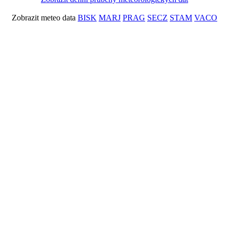
Zobrazit meteo data
BISK
MARJ
PRAG
SECZ
STAM
VACO