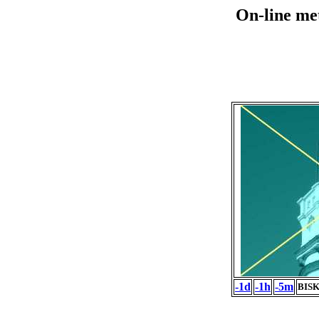
On-line me
-1d
-1h
-5m
BISK