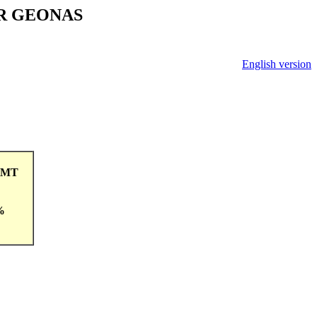
V ČR GEONAS
English version
6GMT
%