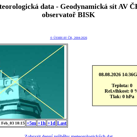
teorologická data - Geodynamická sít A
observatoř BISK
© ÚSMH AV ČR, 2004-2026
08.08.2026 14:3
Teplota: 0
Rel.vlhkost: 0 
Tlak: 0 hPa
+5m
+1h
+1d
Last
 Feb_03 10:15
Zobrazit denní průběhy meteorologických dat