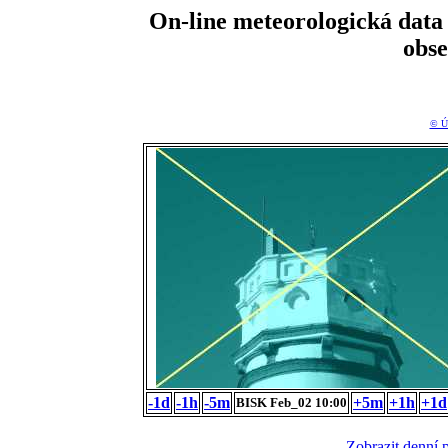
On-line meteorologická da
obs
© Ú
-1d
-1h
-5m
+5m
+1h
+1d
BISK Feb_02 10:00
Zobrazit denní 