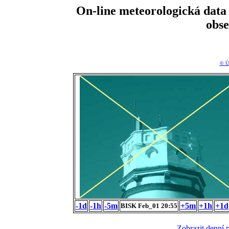
On-line meteorologická da
obs
© Ú
-1d
-1h
-5m
+5m
+1h
+1d
BISK Feb_01 20:55
Zobrazit denní 