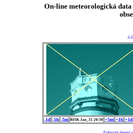
On-line meteorologická da
obs
© Ú
-1d
-1h
-5m
+5m
+1h
+1d
BISK Jan_31 20:50
Zobrazit denní 